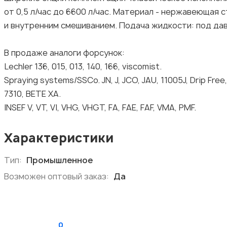
от 0,5 л/час до 6600 л/час. Материал - нержавеющая с
и внутренним смешиванием. Подача жидкости: под да
В продаже аналоги форсунок:
Lechler 136, 015, 013, 140, 166, viscomist.
Spraying systems/SSCo. JN, J, JCO, JAU, 11005J, Drip Free,
7310, BETE XA.
INSEF V, VT, VI, VHG, VHGT, FA, FAE, FAF, VMA, PMF.
Характеристики
Тип:
Промышленное
Возможен оптовый заказ:
Да
0