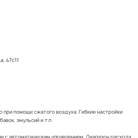
а, 47с11
ю при помощи сжатого воздуха. Гибкие настройки
авок, эмульсий и т.п.
ли с автоматическим управлением. Диапазон расхода