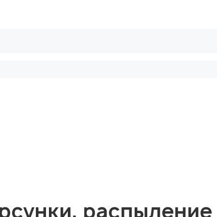
рифы
Безопасные сделки
Блог
рсунки, распыление