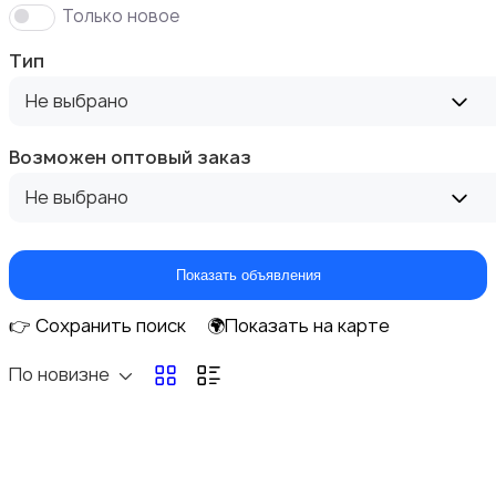
Только новое
Тип
Не выбрано
Домашние кинотеатры
Возможен оптовый заказ
Не выбрано
DVD, Blu-ray и медиаплееры
Показать объявления
👉 Сохранить поиск
🌍Показать на карте
По новизне
Музыкальные центры и магнитолы