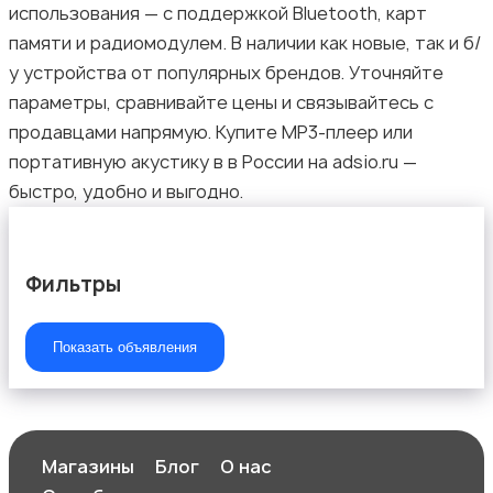
использования — с поддержкой Bluetooth, карт
памяти и радиомодулем. В наличии как новые, так и б/
у устройства от популярных брендов. Уточняйте
Аудиоусилители и ресиверы
параметры, сравнивайте цены и связывайтесь с
продавцами напрямую. Купите MP3-плеер или
портативную акустику в в России на adsio.ru —
быстро, удобно и выгодно.
Наушники
Фильтры
Показать объявления
Микрофоны
Магазины
Блог
О нас