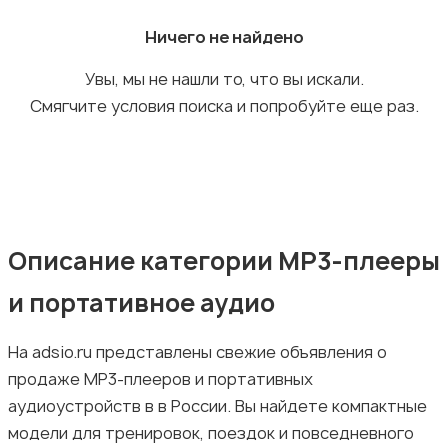
Ничего не найдено
Увы, мы не нашли то, что вы искали.
MP3-плееры и портативное аудио
Смягчите условия поиска и попробуйте еще раз.
Электронные книги
Описание категории MP3-плееры
и портативное аудио
На adsio.ru представлены свежие объявления о
Спутниковое и цифровое ТВ
продаже MP3-плееров и портативных
аудиоустройств в в России. Вы найдете компактные
модели для тренировок, поездок и повседневного