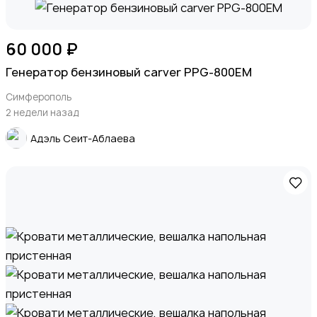
Охрана и сигнализации
1
60 000 ₽
Генератор бензиновый carver PPG-800EM
Симферополь
Подставки и тумбы
1
2 недели назад
Адэль Сеит-Аблаева
Посуда