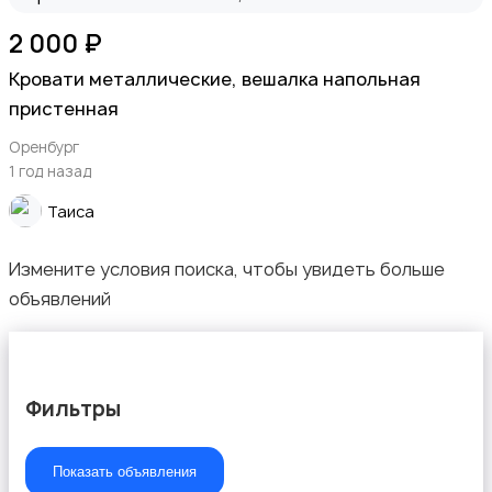
Растения и семена
2 000 ₽
Кровати металлические, вешалка напольная
пристенная
Оренбург
Сад и огород
1 год назад
Таиса
Измените условия поиска, чтобы увидеть больше
объявлений
Садовая мебель
Фильтры
Показать объявления
Столы и стулья
5