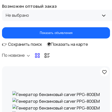
Возможен оптовый заказ
Диваны и кресла
1
Не выбрано
Показать объявления
Бытовая химия
1
👉 Сохранить поиск
🌍Показать на карте
По новизне
Оформление интерьера
2