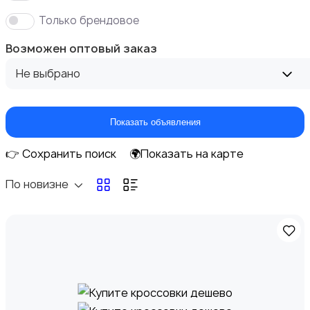
Только брендовое
Возможен оптовый заказ
Домашняя одежда
Не выбрано
Показать объявления
Комбинезоны
👉 Сохранить поиск
🌍Показать на карте
По новизне
Нижнее белье