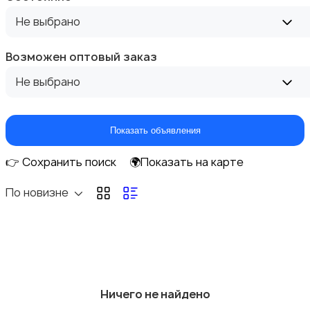
Не выбрано
Уголки
Возможен оптовый заказ
Не выбрано
Показать объявления
👉 Сохранить поиск
🌍Показать на карте
По новизне
Ничего не найдено