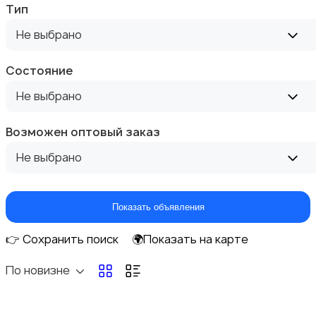
Тип
Не выбрано
Автоэлектроника и GPS
Состояние
Не выбрано
Возможен оптовый заказ
Не выбрано
Аксессуары и инструменты
2
Показать объявления
👉 Сохранить поиск
🌍Показать на карте
По новизне
Аудио и видео