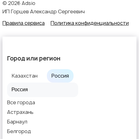
© 2026 Adsio
ИП Горцев Александр Сергеевич
Офисный персонал
Правила сервиса
Политика конфиденциальности
Город или регион
Перевозки, склад, закупки
Казахстан
Россия
Все города
Продажи
2
Астрахань
Барнаул
Белгород