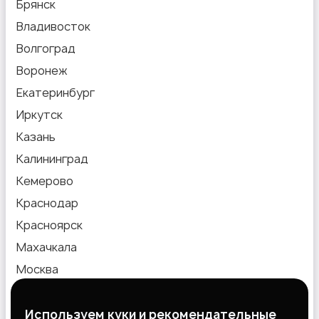
Брянск
Владивосток
Производство
Волгоград
Воронеж
Екатеринбург
Иркутск
Казань
Рестораны и общепит
1
Калининград
Кемерово
Краснодар
Красноярск
Сельское хозяйство
Махачкала
Москва
Новокузнецк
Новосибирск
Используем куки и рекомендательные