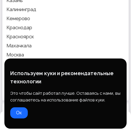
Казань
Калининград
Кемерово
Краснодар
Красноярск
Махачкала
Москва
Новокузнецк
Новосибирск
Используем куки и рекомендательные
технологии
Омск
Пермь
Это чтобы сайт работал лучше. Оставаясь с нами, вы
соглашаетесь на использование файлов куки.
Ок
Выберите способ оплаты
Домой
Избранное
Добавить
Чат
Профиль