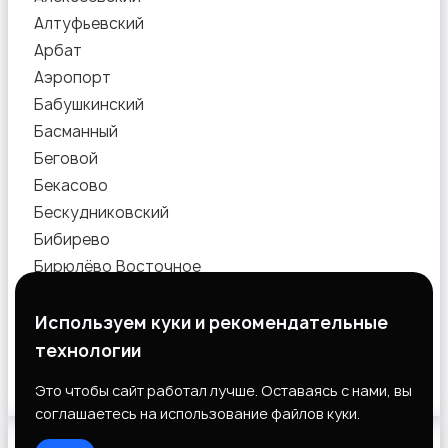
Алтуфьевский
Арбат
Аэропорт
Бабушкинский
Басманный
Беговой
Бекасово
Бескудниковский
Бибирево
Бирюлёво Восточное
Бирюлёво Западное
Богородское
Используем куки и рекомендательные
Братеево
технологии
Бутырский
Показать объявления
Это чтобы сайт работал лучше. Оставаясь с нами, вы
Вешняки
соглашаетесь на использование файлов куки.
Внуково