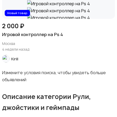
Новый товар
Мультимедиа
2 000 ₽
Игровой контроллер на Ps 4
Москва
4 недели назад
Kirill
Программное обеспечение
Измените условия поиска, чтобы увидеть больше
объявлений
Описание категории Рули,
Рули, джойстики, геймпады
1
джойстики и геймпады