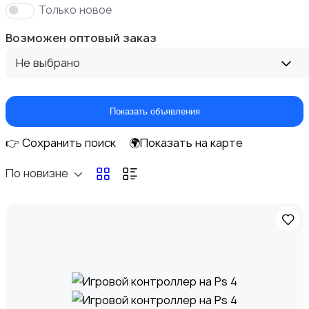
Только новое
Возможен оптовый заказ
Не выбрано
Клавиатуры и мыши
Показать объявления
👉 Сохранить поиск
🌍Показать на карте
Оргтехника и расходники
По новизне
Сетевое оборудование