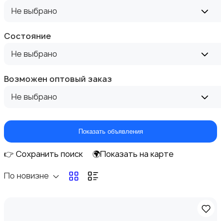
Не выбрано
Отопление и вентиляция
Состояние
2
Не выбрано
Возможен оптовый заказ
Не выбрано
Потолки
Показать объявления
👉 Сохранить поиск
🌍Показать на карте
По новизне
Ручные инструменты