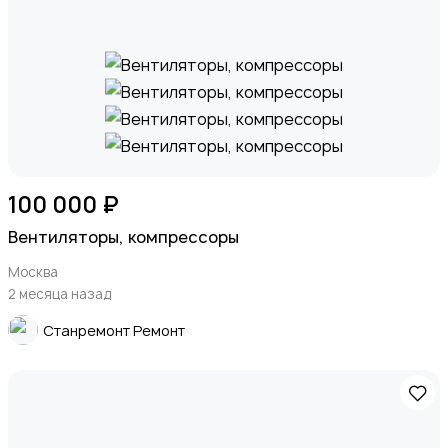
Сантехника и водоснабжение
2
100 000 ₽
Стройматериалы
Вентиляторы, компрессоры
Москва
2 месяца назад
Станремонт Ремонт
Электрика