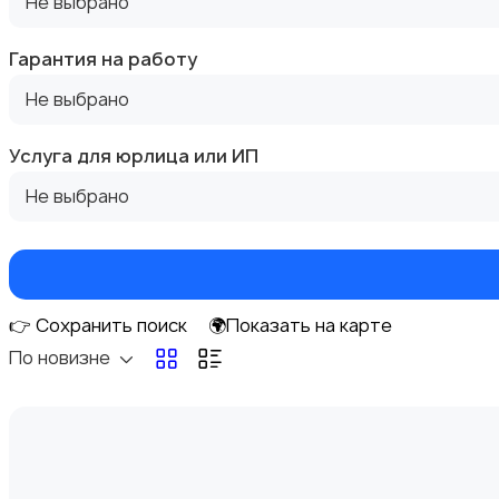
Не выбрано
Гарантия на работу
Холодильники
1
Не выбрано
Услуга для юрлица или ИП
Не выбрано
Варочные панели
👉 Сохранить поиск
🌍Показать на карте
По новизне
Духовые шкафы