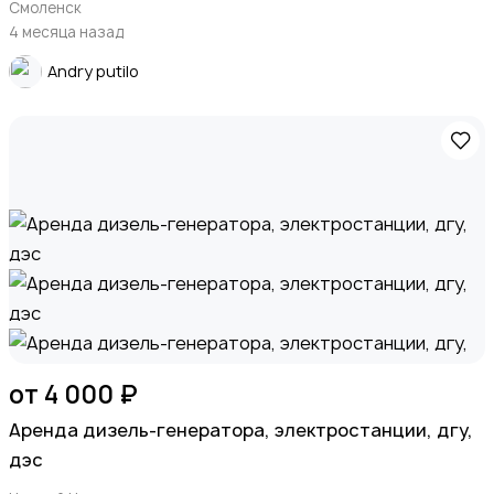
Смоленск
4 месяца назад
Andry putilo
от 4 000 ₽
Apeндa дизель-генератора, элeктрoстанции, дгу,
дэc