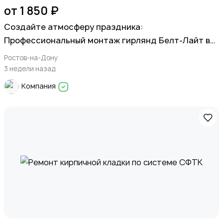
от 1 850 ₽
Создайте атмосферу праздника:
Профессиональный монтаж гирлянд Белт-Лайт в
Ростове и области
Ростов-на-Дону
3 недели назад
Компания