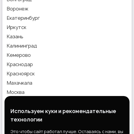
Воронеж
Екатеринбург
Иркутск
Казань
Калининград
Кемерово
Краснодар
Красноярск
Махачкала
Москва
Новокузнецк
Новосибирск
Используем куки и рекомендательные
технологии
Омск
Пермь
Это чтобы сайт работал лучше. Оставаясь с нами, вы