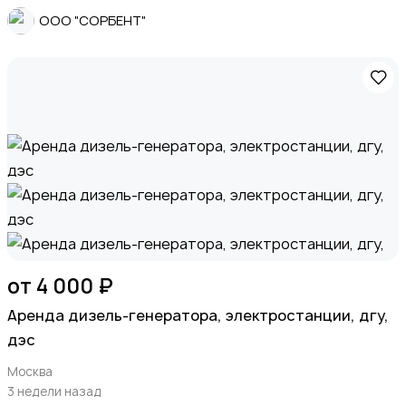
ООО "СОРБЕНТ"
от 4 000 ₽
Apeндa дизель-генератора, элeктрoстанции, дгу,
дэc
Москва
3 недели назад