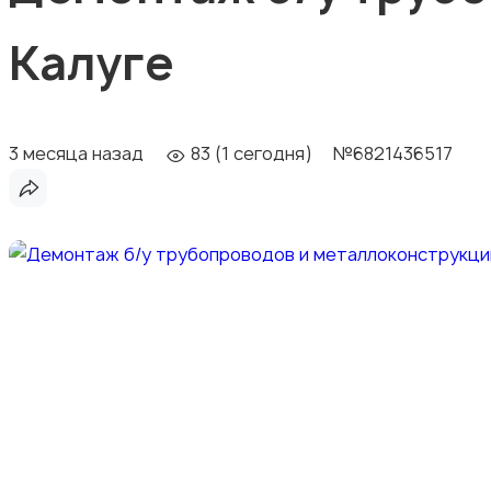
Калуге
3 месяца назад
83 (1 сегодня)
№6821436517