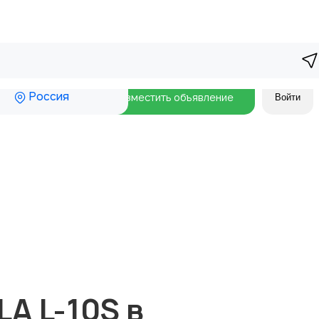
Россия
Разместить объявление
Войти
A L-10S в