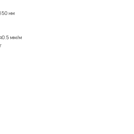
650 нм
я0.5 мм/м
т