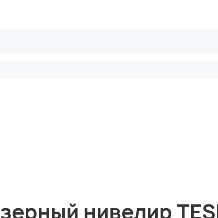
рифы
Безопасные сделки
Блог
азерный нивелир TESL