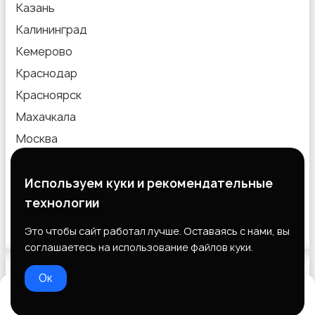
Казань
Калининград
Кемерово
Краснодар
Красноярск
Махачкала
Москва
Новокузнецк
Новосибирск
Используем куки и рекомендательные
технологии
Омск
Пермь
Это чтобы сайт работал лучше. Оставаясь с нами, вы
соглашаетесь на использование файлов куки.
Ок
Выберите способ оплаты
Домой
Избранное
Добавить
Чат
Профиль