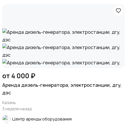
от 4 000 ₽
Apeндa дизель-генератора, элeктрoстанции, дгу,
дэc
Казань
3 недели назад
Центр аренды оборудования