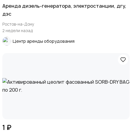
Apeндa дизель-генератора, элeктрoстанции, дгу,
дэc
Ростов-на-Дону
2 недели назад
Центр аренды оборудования
1 ₽