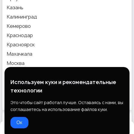
Казань
Калининград
Кемерово
Краснодар
Красноярск
Махачкала
Москва
Новокузнецк
Новосибирск
Используем куки и рекомендательные
технологии
Омск
Пермь
Это чтобы сайт работал лучше. Оставаясь с нами, вы
соглашаетесь на использование файлов куки.
Ок
Выберите способ оплаты