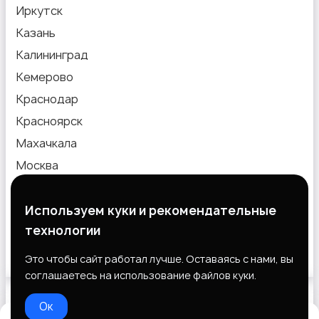
Иркутск
Казань
Калининград
Кемерово
Краснодар
Красноярск
Махачкала
Москва
Новокузнецк
Новосибирск
Используем куки и рекомендательные
технологии
Омск
Пермь
Это чтобы сайт работал лучше. Оставаясь с нами, вы
соглашаетесь на использование файлов куки.
Ок