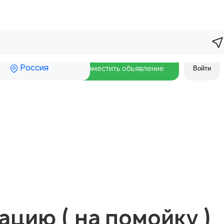
Россия
Разместить объявление
Войти
ацию ( на помойку )