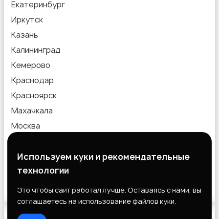
Екатеринбург
Иркутск
Казань
Калининград
Кемерово
Краснодар
Красноярск
Махачкала
Москва
Новокузнецк
Новосибирск
Используем куки и рекомендательные
технологии
Омск
Пермь
Это чтобы сайт работал лучше. Оставаясь с нами, вы
соглашаетесь на использование файлов куки.