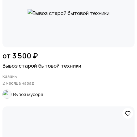
Продукты питания
от 3 500 ₽
Вывоз старой бытовой техники
Казань
2 месяца назад
Уход за животными
Вывоз мусора
Другое