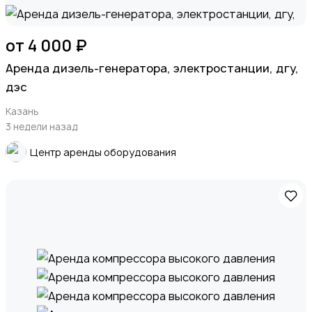
от 4 000 ₽
Apeндa дизель-генератора, элeктрoстанции, дгу,
дэc
Казань
3 недели назад
Центр аренды оборудования