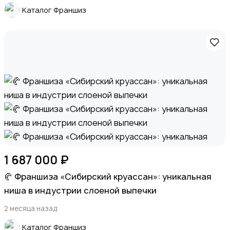
Каталог Франшиз
Животные
Для Бизнеса
1 687 000 ₽
🥐 Франшиза «Сибирский круассан»: уникальная
ниша в индустрии слоеной выпечки
2 месяца назад
Экспортные поставки и крупный опт (B2B)
Каталог Франшиз