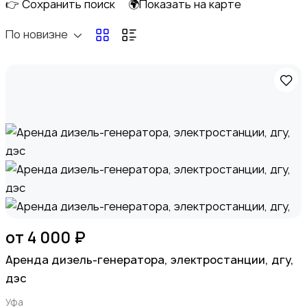
👉 Сохранить поиск
🌍Показать на карте
Перевозки
По новизне
Ремонт и строительство
Компьютерные услуги
от 4 000 ₽
Apeндa дизель-генератора, элeктрoстанции, дгу,
дэc
Уфа