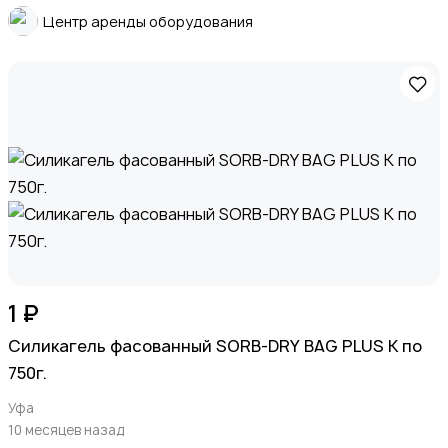
Ремонт техники
Центр аренды оборудования
Организация праздников
Фото- и видеосъемка
1 ₽
Силикагель фасованный SORB-DRY BAG PLUS K по
750г.
Уфа
10 месяцев назад
Изготовление на заказ