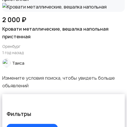
Охрана и сигнализации
2 000 ₽
Кровати металлические, вешалка напольная
пристенная
Подставки и тумбы
Оренбург
1 год назад
Таиса
Измените условия поиска, чтобы увидеть больше
объявлений
Посуда
Фильтры