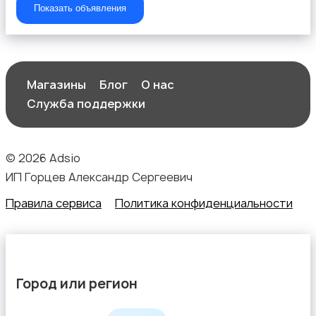
Растения и семена
Показать объявления
Магазины
Блог
О нас
Сад и огород
Служба поддержки
© 2026 Adsio
ИП Горцев Александр Сергеевич
Правила сервиса
Политика конфиденциальности
Садовая мебель
Город или регион
Столы и стулья