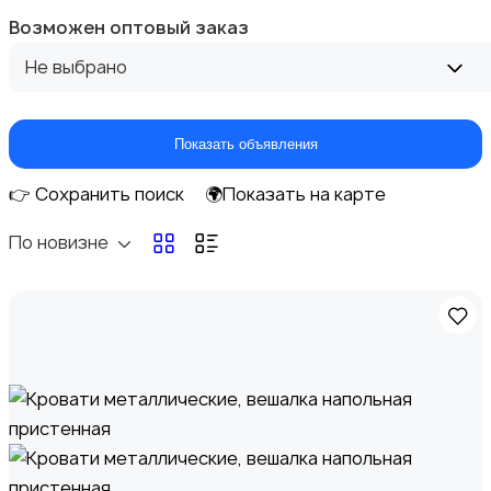
Возможен оптовый заказ
Диваны и кресла
Не выбрано
Показать объявления
Бытовая химия
👉 Сохранить поиск
🌍Показать на карте
По новизне
Оформление интерьера