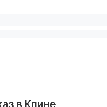
рифы
Безопасные сделки
Блог
каз в Клине