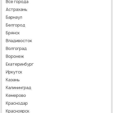
Все города
Производство
Астрахань
Барнаул
Белгород
Брянск
Рестораны и общепит
Владивосток
Волгоград
Воронеж
Екатеринбург
Иркутск
Сельское хозяйство
Казань
Калининград
Кемерово
Краснодар
Красноярск
Спорт и красота