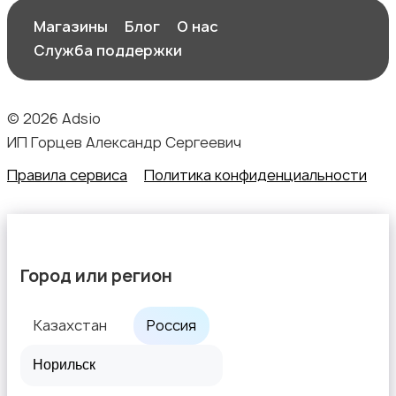
Офисный персонал
Магазины
Блог
О нас
Служба поддержки
© 2026 Adsio
ИП Горцев Александр Сергеевич
Перевозки, склад, закупки
Правила сервиса
Политика конфиденциальности
Продажи
Город или регион
Казахстан
Россия