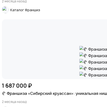
Экспортные поставки и крупный опт (B2B)
2 месяца назад
Каталог Франшиз
Спорт и отдых
Красота и здоровье
1 687 000 ₽
🥐 Франшиза «Сибирский круассан»: уникальная ниш
2 месяца назад
Хэндмейд