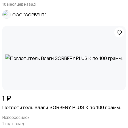
Деловые услуги
10 месяцев назад
ООО "СОРБЕНТ"
Уборка
Автоуслуги
1 ₽
Поглотитель Влаги SORBERY PLUS K по 100 грамм.
Новороссийск
1 год назад