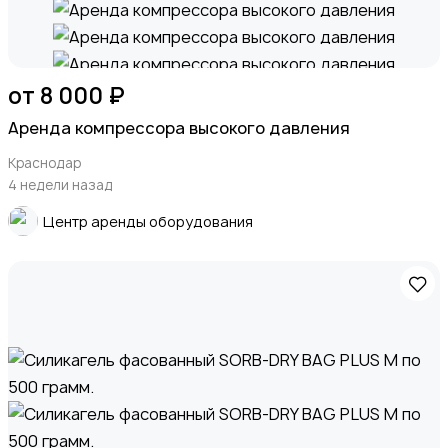
от 8 000 ₽
Аренда компрессора высокого давления
Продукты питания
Краснодар
4 недели назад
Центр аренды оборудования
Уход за животными
Другое
2