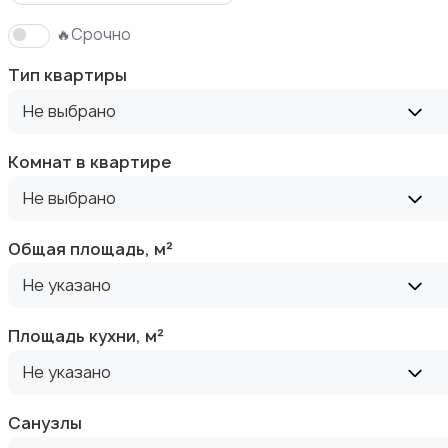
🔥Срочно
Продажа участка
Тип квартиры
Не выбрано
Комнат в квартире
Не выбрано
Аренда квартиры длительно
1
Общая площадь, м²
Не указано
Площадь кухни, м²
Аренда комнаты длительно
Не указано
Санузлы