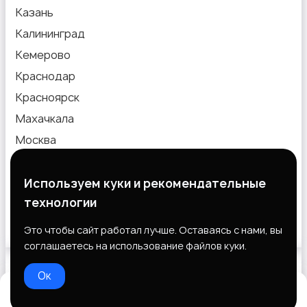
Казань
Калининград
Кемерово
Краснодар
Красноярск
Махачкала
Москва
Новокузнецк
Новосибирск
Используем куки и рекомендательные
технологии
Омск
Пермь
Это чтобы сайт работал лучше. Оставаясь с нами, вы
соглашаетесь на использование файлов куки.
Ок
Выберите способ оплаты