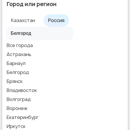
Город или регион
Казахстан
Россия
Текстиль и ковры
Все города
Астрахань
Барнаул
Белгород
Шкафы и комоды
Брянск
Владивосток
Волгоград
Воронеж
Екатеринбург
Другое
Иркутск