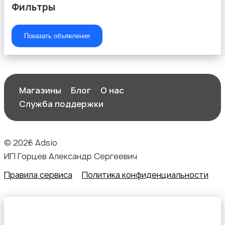
Растения и семена
Фильтры
Показать объявления
Сад и огород
Магазины
Блог
О нас
Служба поддержки
© 2026 Adsio
Садовая мебель
ИП Горцев Александр Сергеевич
Правила сервиса
Политика конфиденциальности
Столы и стулья
1