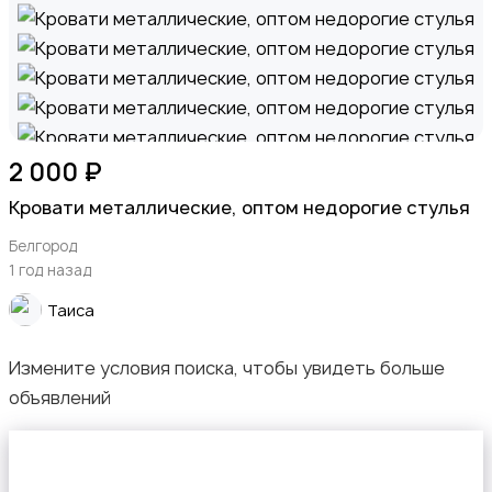
Охрана и сигнализации
2 000 ₽
Подставки и тумбы
Кровати металлические, оптом недорогие стулья
Белгород
1 год назад
Таиса
Посуда
Измените условия поиска, чтобы увидеть больше
объявлений