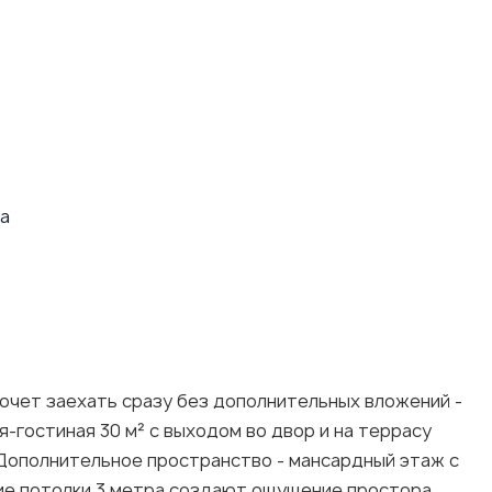
ца
очет заехать сразу без дополнительных вложений -
-гостиная 30 м² с выходом во двор и на террасу
 Дополнительное пространство - мансардный этаж с
кие потолки 3 метра создают ощущение простора.