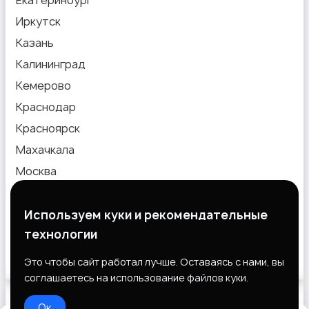
Иркутск
Казань
Калининград
Кемерово
Краснодар
Красноярск
Махачкала
Москва
Новокузнецк
Новосибирск
Используем куки и рекомендательные
технологии
Омск
Пермь
Это чтобы сайт работал лучше. Оставаясь с нами, вы
соглашаетесь на использование файлов куки.
Ок