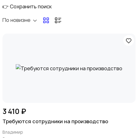
👉 Сохранить поиск
По новизне
Электроника
Медицина
3 410 ₽
Требуются сотрудники на производство
Владимир
Мода и стиль