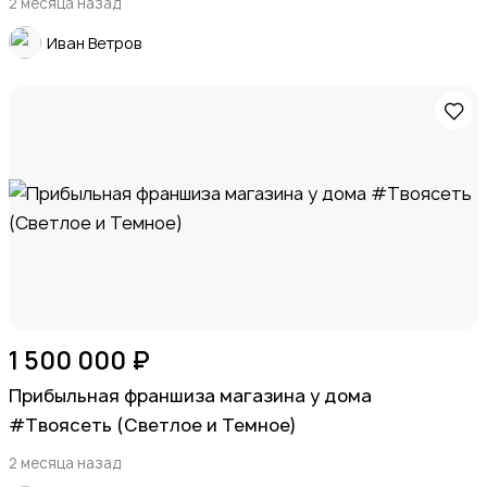
2 месяца назад
Иван Ветров
Детские товары
Для дома и дачи
1
1 500 000 ₽
Прибыльная франшиза магазина у дома
#Твоясеть (Светлое и Темное)
Хобби и развлечения
2 месяца назад