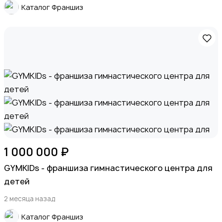
Каталог Франшиз
Животные
Для Бизнеса
1 000 000 ₽
GYMKIDs - франшиза гимнастического центра для
детей
2 месяца назад
Экспортные поставки и крупный опт (B2B)
Каталог Франшиз