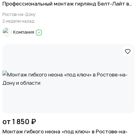
Экспортные поставки и крупный опт (B2B)
Профессиональный монтаж гирлянд Белт-Лайт в
Ростове и области
Ростов-на-Дону
2 недели назад
Компания
Спорт и отдых
Красота и здоровье
от 1 850 ₽
Монтаж гибкого неона «под ключ» в Ростове-на-
Хэндмейд