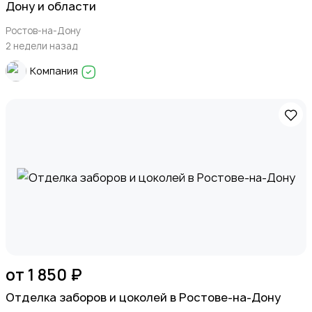
Дону и области
Ростов-на-Дону
2 недели назад
Компания
Стройматериалы и инструменты
Видеокурсы
от 1 850 ₽
Отделка заборов и цоколей в Ростове-на-Дону
Скрипты и программное обеспечение