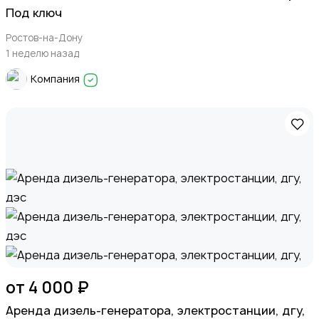
Под ключ
Мода и стиль
Ростов-на-Дону
1 неделю назад
Компания
Детские товары
Для дома и дачи
от 4 000 ₽
Apeндa дизель-генератора, элeктрoстанции, дгу,