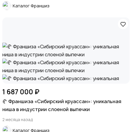
Каталог Франшиз
Животные
Для Бизнеса
1 687 000 ₽
🥐 Франшиза «Сибирский круассан»: уникальная
ниша в индустрии слоеной выпечки
2 месяца назад
Экспортные поставки и крупный опт (B2B)
Каталог Франшиз