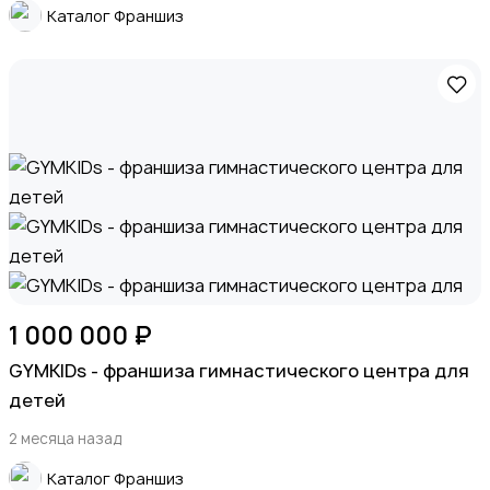
Каталог Франшиз
Животные
Для Бизнеса
1
1 000 000 ₽
GYMKIDs - франшиза гимнастического центра для
детей
2 месяца назад
Экспортные поставки и крупный опт (B2B)
Каталог Франшиз