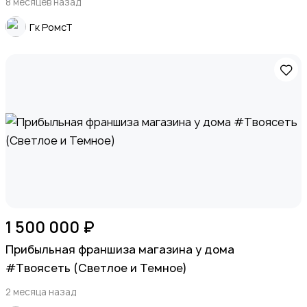
8 месяцев назад
Гк РомсТ
Детские товары
Для дома и дачи
1 500 000 ₽
Прибыльная франшиза магазина у дома
#Твоясеть (Светлое и Темное)
Хобби и развлечения
2 месяца назад