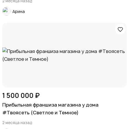
2 месяца назад
Арина
Детские товары
Для дома и дачи
1 500 000 ₽
Прибыльная франшиза магазина у дома
#Твоясеть (Светлое и Темное)
Хобби и развлечения
2 месяца назад