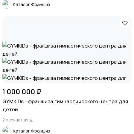
Каталог Франшиз
Животные
Для Бизнеса
1 000 000 ₽
GYMKIDs - франшиза гимнастического центра для
детей
2 месяца назад
Экспортные поставки и крупный опт (B2B)
Каталог Франшиз