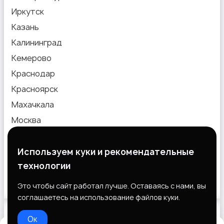
Иркутск
Казань
Калининград
Кемерово
Краснодар
Красноярск
Махачкала
Москва
Новокузнецк
Новосибирск
Используем куки и рекомендательные
технологии
Омск
Пермь
Это чтобы сайт работал лучше. Оставаясь с нами, вы
соглашаетесь на использование файлов куки.
Ок