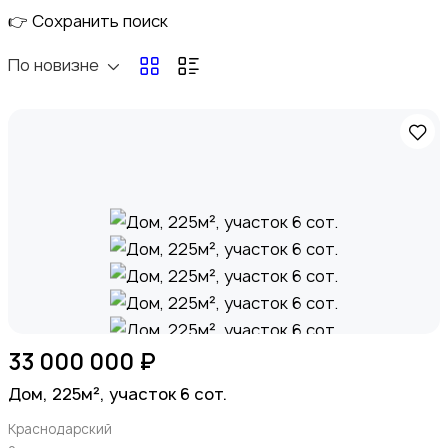
👉 Сохранить поиск
По новизне
Электроника
Медицина
33 000 000 ₽
Дом, 225м², участок 6 сот.
Краснодарский
Мода и стиль