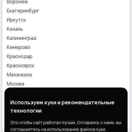
Воронеж
Екатеринбург
Иркутск
Казань
Калининград
Кемерово
Краснодар
Красноярск
Махачкала
Москва
Новокузнецк
Новосибирск
Используем куки и рекомендательные
технологии
Омск
Пермь
Это чтобы сайт работал лучше. Оставаясь с нами, вы
соглашаетесь на использование файлов куки.