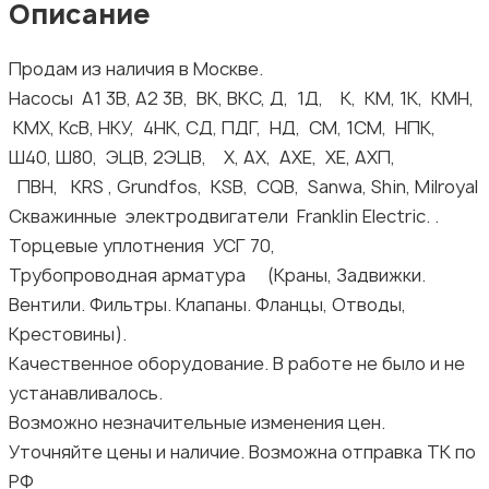
Описание
Продам из наличия в Москве.
Насосы А1 3В, А2 3В, ВК, ВКС, Д, 1Д, К, КМ, 1К, КМН,
КМХ, КсВ, НКУ, 4НК, СД, ПДГ, НД, СМ, 1СМ, НПК,
Ш40, Ш80, ЭЦВ, 2ЭЦВ, Х, АХ, АХЕ, ХЕ, АХП,
ПВН, KRS , Grundfos, KSB, CQB, Sanwa, Shin, Milroyal
Скважинные электродвигатели Franklin Electric. .
Торцевые уплотнения УСГ 70,
Трубопроводная арматура (Краны, Задвижки.
Вентили. Фильтры. Клапаны. Фланцы, Отводы,
Крестовины).
Качественное оборудование. В работе не было и не
устанавливалось.
Возможно незначительные изменения цен.
Уточняйте цены и наличие. Возможна отправка ТК по
РФ