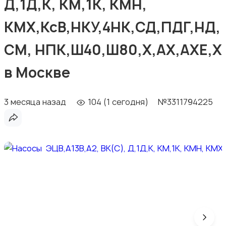
Д,1Д,К, КМ,1К, КМН,
КМХ,КсВ,НКУ,4НК,СД,ПДГ,НД,
СМ, НПК,Ш40,Ш80,Х,АХ,АХЕ,Х
в Москве
3 месяца назад
104 (1 сегодня)
№3311794225