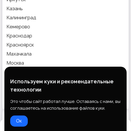
Казань
Калининград
Кемерово
Краснодар
Красноярск
Махачкала
Москва
Новокузнецк
Новосибирск
Используем куки и рекомендательные
технологии
Омск
Пермь
Это чтобы сайт работал лучше. Оставаясь с нами, вы
соглашаетесь на использование файлов куки.
Ок
Выберите способ оплаты